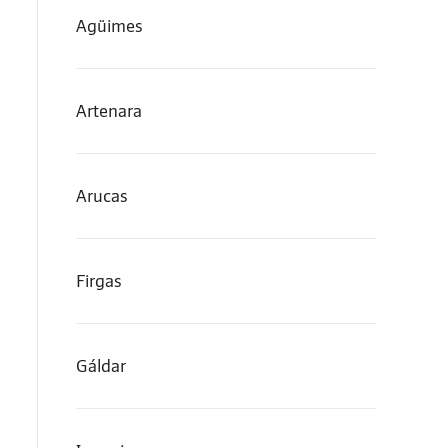
Agüimes
Artenara
Arucas
Firgas
Gáldar