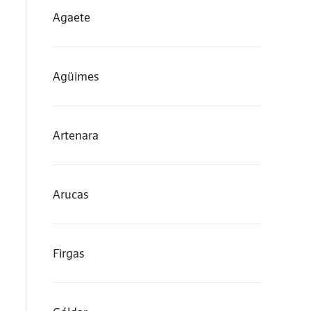
Agaete
Agüimes
Artenara
Arucas
Firgas