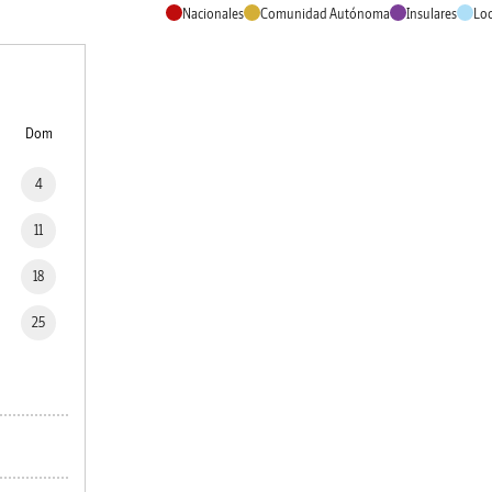
Nacionales
Comunidad Autónoma
Insulares
Loc
Dom
4
11
18
25