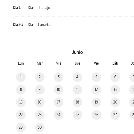
Día 1.
Día del Trabajo
Día 30.
Día de Canarias
Junio
Lun
Mar
Mié
Jue
Vie
Sáb
D
1
2
3
4
5
6
8
9
10
11
12
13
15
16
17
18
19
20
22
23
24
25
26
27
29
30