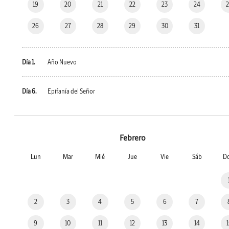
19
20
21
22
23
24
26
27
28
29
30
31
Día 1.
Año Nuevo
Día 6.
Epifanía del Señor
Febrero
Lun
Mar
Mié
Jue
Vie
Sáb
D
2
3
4
5
6
7
9
10
11
12
13
14