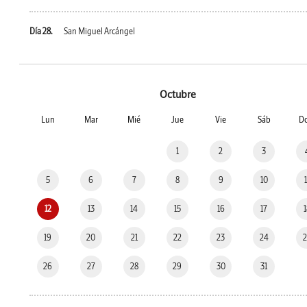
Día 28.
San Miguel Arcángel
Octubre
Lun
Mar
Mié
Jue
Vie
Sáb
D
1
2
3
5
6
7
8
9
10
12
13
14
15
16
17
19
20
21
22
23
24
26
27
28
29
30
31