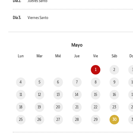
Día 2.
Jueves Santo
Día 3.
Viernes Santo
Mayo
Lun
Mar
Mié
Jue
Vie
Sáb
D
1
2
4
5
6
7
8
9
11
12
13
14
15
16
18
19
20
21
22
23
25
26
27
28
29
30