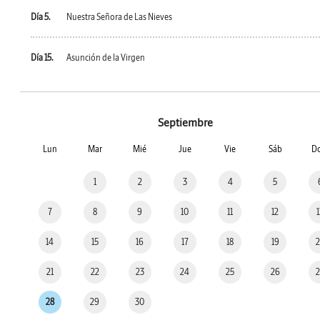
Día 5.
Nuestra Señora de Las Nieves
Día 15.
Asunción de la Virgen
Septiembre
Lun
Mar
Mié
Jue
Vie
Sáb
D
1
2
3
4
5
7
8
9
10
11
12
14
15
16
17
18
19
21
22
23
24
25
26
28
29
30