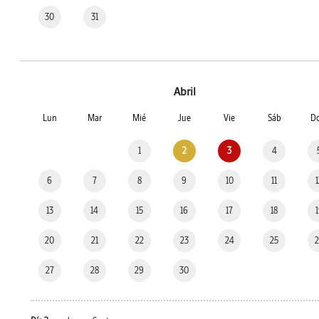
30
31
Abril
Lun
Mar
Mié
Jue
Vie
Sáb
D
1
2
3
4
6
7
8
9
10
11
13
14
15
16
17
18
20
21
22
23
24
25
27
28
29
30