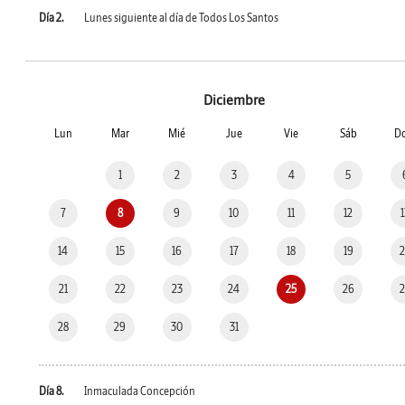
Día 2.
Lunes siguiente al día de Todos Los Santos
Diciembre
Lun
Mar
Mié
Jue
Vie
Sáb
D
1
2
3
4
5
7
8
9
10
11
12
14
15
16
17
18
19
21
22
23
24
25
26
28
29
30
31
Día 8.
Inmaculada Concepción