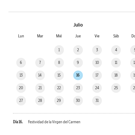
Julio
Lun
Mar
Mié
Jue
Vie
Sáb
D
1
2
3
4
6
7
8
9
10
11
13
14
15
16
17
18
20
21
22
23
24
25
27
28
29
30
31
Día 16.
Festividad de la Virgen del Carmen