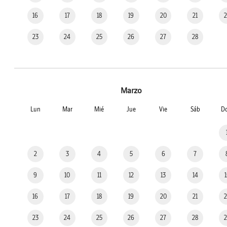
16
17
18
19
20
21
23
24
25
26
27
28
Marzo
Lun
Mar
Mié
Jue
Vie
Sáb
D
2
3
4
5
6
7
9
10
11
12
13
14
16
17
18
19
20
21
23
24
25
26
27
28