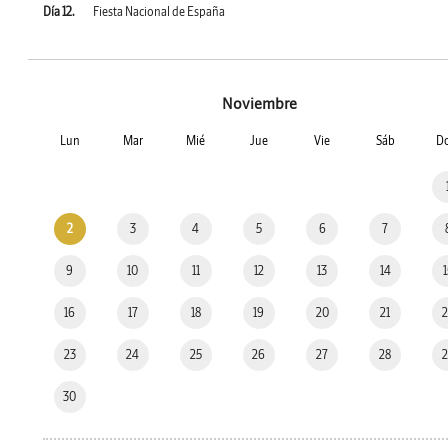
Día 12.
Fiesta Nacional de España
Noviembre
Lun
Mar
Mié
Jue
Vie
Sáb
D
2
3
4
5
6
7
9
10
11
12
13
14
16
17
18
19
20
21
23
24
25
26
27
28
30