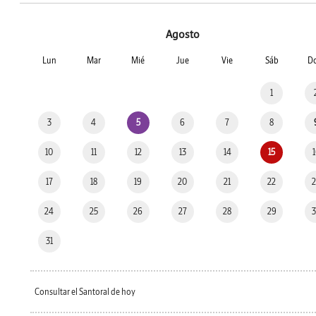
Agosto
Lun
Mar
Mié
Jue
Vie
Sáb
D
1
3
4
5
6
7
8
10
11
12
13
14
15
17
18
19
20
21
22
24
25
26
27
28
29
31
Consultar el Santoral de hoy