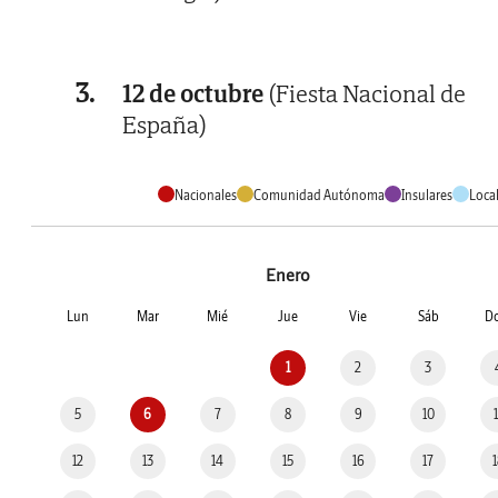
3.
12 de octubre
(Fiesta Nacional de
España)
Nacionales
Comunidad Autónoma
Insulares
Loca
Enero
Lun
Mar
Mié
Jue
Vie
Sáb
D
1
2
3
5
6
7
8
9
10
12
13
14
15
16
17