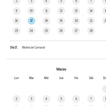
2
3
4
5
6
7
9
10
11
12
13
14
16
17
18
19
20
21
23
24
25
26
27
28
Día 17.
Martes de Carnaval
Marzo
Lun
Mar
Mié
Jue
Vie
Sáb
D
2
3
4
5
6
7