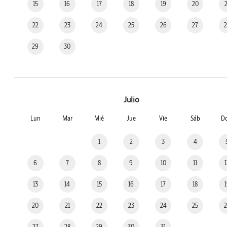
15
16
17
18
19
20
22
23
24
25
26
27
29
30
Julio
Lun
Mar
Mié
Jue
Vie
Sáb
D
1
2
3
4
6
7
8
9
10
11
13
14
15
16
17
18
20
21
22
23
24
25
27
28
29
30
31