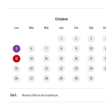
Octubre
Lun
Mar
Mié
Jue
Vie
Sáb
D
1
2
3
5
6
7
8
9
10
12
13
14
15
16
17
19
20
21
22
23
24
26
27
28
29
30
31
Día 5.
Nuestra Señora de Guadalupe