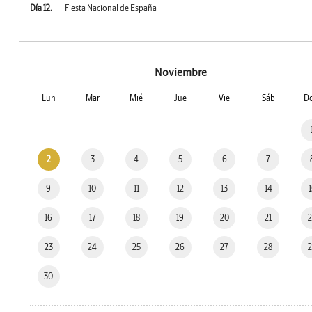
Día 12.
Fiesta Nacional de España
Noviembre
Lun
Mar
Mié
Jue
Vie
Sáb
D
2
3
4
5
6
7
9
10
11
12
13
14
16
17
18
19
20
21
23
24
25
26
27
28
30