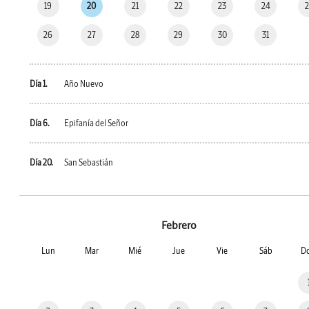
19
20
21
22
23
24
26
27
28
29
30
31
Día 1.
Año Nuevo
Día 6.
Epifanía del Señor
Día 20.
San Sebastián
Febrero
Lun
Mar
Mié
Jue
Vie
Sáb
D