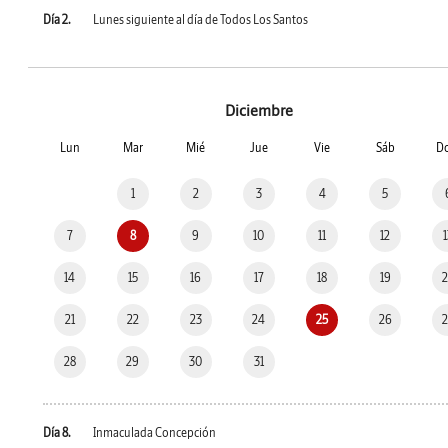
Día 2.
Lunes siguiente al día de Todos Los Santos
Diciembre
Lun
Mar
Mié
Jue
Vie
Sáb
D
1
2
3
4
5
7
8
9
10
11
12
14
15
16
17
18
19
21
22
23
24
25
26
28
29
30
31
Día 8.
Inmaculada Concepción