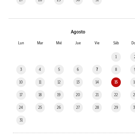
Agosto
Lun
Mar
Mié
Jue
Vie
Sáb
D
1
3
4
5
6
7
8
10
11
12
13
14
15
17
18
19
20
21
22
24
25
26
27
28
29
31