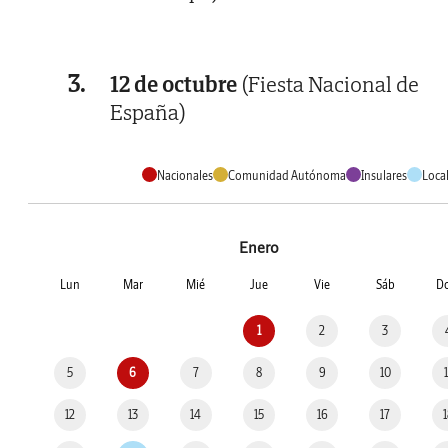
3.
12 de octubre
(Fiesta Nacional de
España)
Nacionales
Comunidad Autónoma
Insulares
Loca
Enero
Lun
Mar
Mié
Jue
Vie
Sáb
D
1
2
3
5
6
7
8
9
10
12
13
14
15
16
17