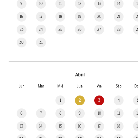
9
10
11
12
13
14
16
17
18
19
20
21
23
24
25
26
27
28
30
31
Abril
Lun
Mar
Mié
Jue
Vie
Sáb
D
1
2
3
4
6
7
8
9
10
11
13
14
15
16
17
18