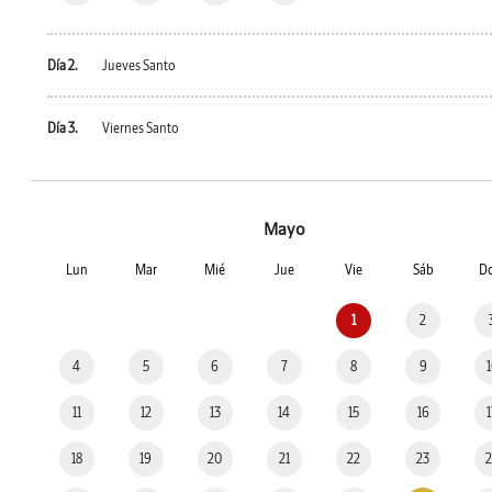
Día 2.
Jueves Santo
Día 3.
Viernes Santo
Mayo
Lun
Mar
Mié
Jue
Vie
Sáb
D
1
2
4
5
6
7
8
9
11
12
13
14
15
16
18
19
20
21
22
23