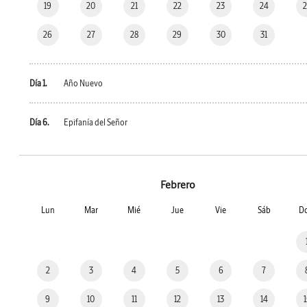
19
20
21
22
23
24
26
27
28
29
30
31
Día 1.
Año Nuevo
Día 6.
Epifanía del Señor
Febrero
Lun
Mar
Mié
Jue
Vie
Sáb
D
2
3
4
5
6
7
9
10
11
12
13
14