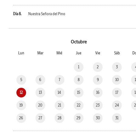
Día 8.
Nuestra Señora del Pino
Octubre
Lun
Mar
Mié
Jue
Vie
Sáb
D
1
2
3
5
6
7
8
9
10
12
13
14
15
16
17
19
20
21
22
23
24
26
27
28
29
30
31