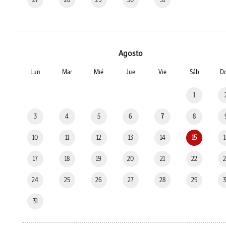
Agosto
Lun
Mar
Mié
Jue
Vie
Sáb
D
1
3
4
5
6
7
8
10
11
12
13
14
15
17
18
19
20
21
22
24
25
26
27
28
29
31