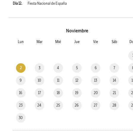
Día 12.
Fiesta Nacional de España
Noviembre
Lun
Mar
Mié
Jue
Vie
Sáb
D
2
3
4
5
6
7
9
10
11
12
13
14
16
17
18
19
20
21
23
24
25
26
27
28
30