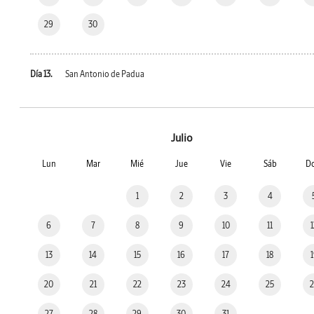
29
30
Día 13.
San Antonio de Padua
Julio
Lun
Mar
Mié
Jue
Vie
Sáb
D
1
2
3
4
6
7
8
9
10
11
13
14
15
16
17
18
20
21
22
23
24
25
27
28
29
30
31