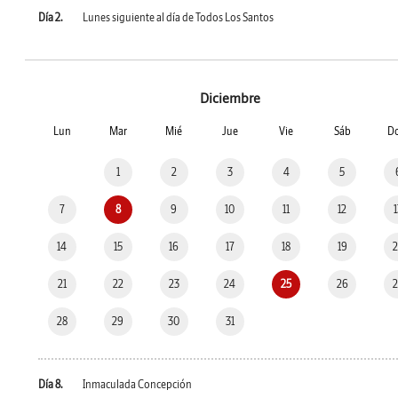
Día 2.
Lunes siguiente al día de Todos Los Santos
Diciembre
Lun
Mar
Mié
Jue
Vie
Sáb
D
1
2
3
4
5
7
8
9
10
11
12
14
15
16
17
18
19
21
22
23
24
25
26
28
29
30
31
Día 8.
Inmaculada Concepción