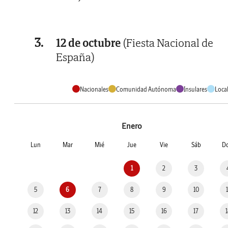
3.
12 de octubre
(Fiesta Nacional de
España)
Nacionales
Comunidad Autónoma
Insulares
Loca
Enero
Lun
Mar
Mié
Jue
Vie
Sáb
D
1
2
3
5
6
7
8
9
10
12
13
14
15
16
17