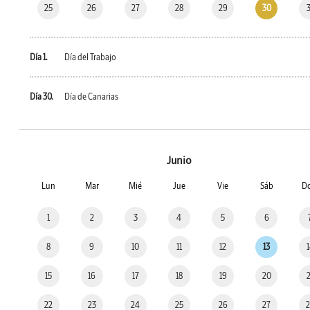
25
26
27
28
29
30
Día 1.
Día del Trabajo
Día 30.
Día de Canarias
Junio
Lun
Mar
Mié
Jue
Vie
Sáb
D
1
2
3
4
5
6
8
9
10
11
12
13
15
16
17
18
19
20
22
23
24
25
26
27