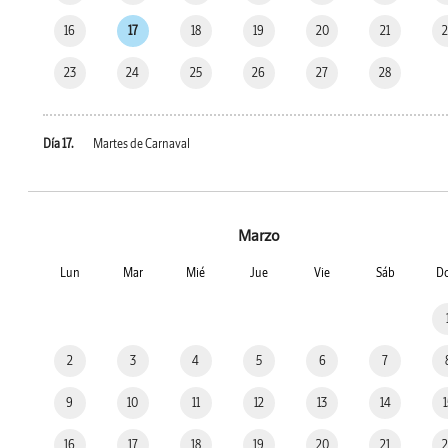
16
17
18
19
20
21
23
24
25
26
27
28
Día 17.
Martes de Carnaval
Marzo
Lun
Mar
Mié
Jue
Vie
Sáb
D
2
3
4
5
6
7
9
10
11
12
13
14
16
17
18
19
20
21