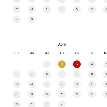
23
24
25
26
27
28
30
31
Abril
Lun
Mar
Mié
Jue
Vie
Sáb
D
1
2
3
4
6
7
8
9
10
11
13
14
15
16
17
18
20
21
22
23
24
25
27
28
29
30