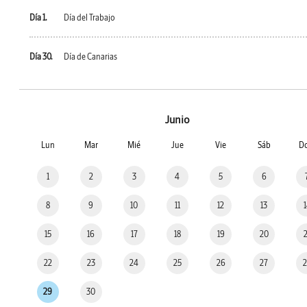
Día 1.
Día del Trabajo
Día 30.
Día de Canarias
Junio
Lun
Mar
Mié
Jue
Vie
Sáb
D
1
2
3
4
5
6
8
9
10
11
12
13
15
16
17
18
19
20
22
23
24
25
26
27
29
30