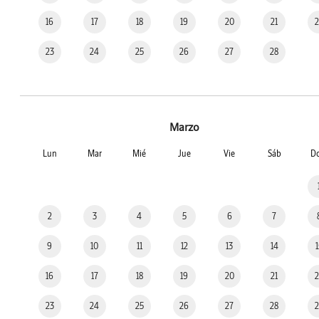
16
17
18
19
20
21
23
24
25
26
27
28
Marzo
Lun
Mar
Mié
Jue
Vie
Sáb
D
2
3
4
5
6
7
9
10
11
12
13
14
16
17
18
19
20
21
23
24
25
26
27
28