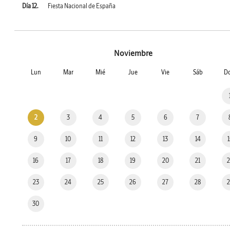
Día 12.
Fiesta Nacional de España
Noviembre
Lun
Mar
Mié
Jue
Vie
Sáb
D
2
3
4
5
6
7
9
10
11
12
13
14
16
17
18
19
20
21
23
24
25
26
27
28
30