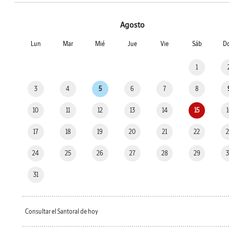
Agosto
Lun
Mar
Mié
Jue
Vie
Sáb
D
1
3
4
5
6
7
8
10
11
12
13
14
15
17
18
19
20
21
22
24
25
26
27
28
29
31
Consultar el Santoral de hoy