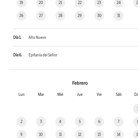
19
20
21
22
23
24
26
27
28
29
30
31
Día 1.
Año Nuevo
Día 6.
Epifanía del Señor
Febrero
Lun
Mar
Mié
Jue
Vie
Sáb
D
2
3
4
5
6
7
9
10
11
12
13
14