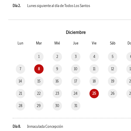
Día 2.
Lunes siguiente al día de Todos Los Santos
Diciembre
Lun
Mar
Mié
Jue
Vie
Sáb
D
1
2
3
4
5
7
8
9
10
11
12
14
15
16
17
18
19
21
22
23
24
25
26
28
29
30
31
Día 8.
Inmaculada Concepción