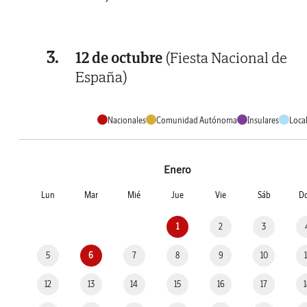
3.
12 de octubre
(Fiesta Nacional de
España)
Nacionales
Comunidad Autónoma
Insulares
Loca
Enero
Lun
Mar
Mié
Jue
Vie
Sáb
D
1
2
3
5
6
7
8
9
10
12
13
14
15
16
17