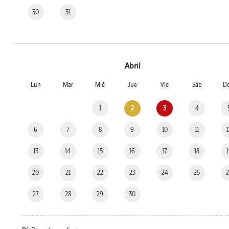
30
31
Abril
Lun
Mar
Mié
Jue
Vie
Sáb
D
1
2
3
4
6
7
8
9
10
11
13
14
15
16
17
18
20
21
22
23
24
25
27
28
29
30