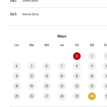
Día 2.
Jueves Santo
Día 3.
Viernes Santo
Mayo
Lun
Mar
Mié
Jue
Vie
Sáb
D
1
2
4
5
6
7
8
9
11
12
13
14
15
16
18
19
20
21
22
23
25
26
27
28
29
30