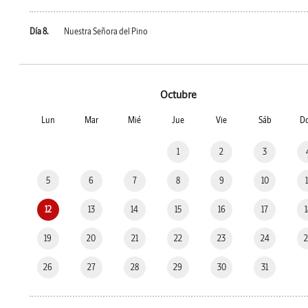
Día 8.
Nuestra Señora del Pino
Octubre
Lun
Mar
Mié
Jue
Vie
Sáb
D
1
2
3
5
6
7
8
9
10
12
13
14
15
16
17
19
20
21
22
23
24
26
27
28
29
30
31