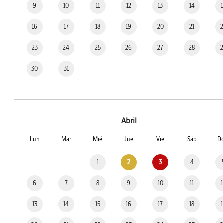
9
10
11
12
13
14
16
17
18
19
20
21
23
24
25
26
27
28
30
31
Abril
Lun
Mar
Mié
Jue
Vie
Sáb
D
1
2
3
4
6
7
8
9
10
11
13
14
15
16
17
18