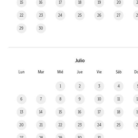
15
16
17
18
19
20
22
23
24
25
26
27
29
30
Julio
Lun
Mar
Mié
Jue
Vie
Sáb
D
1
2
3
4
6
7
8
9
10
11
13
14
15
16
17
18
20
21
22
23
24
25
27
28
29
30
31