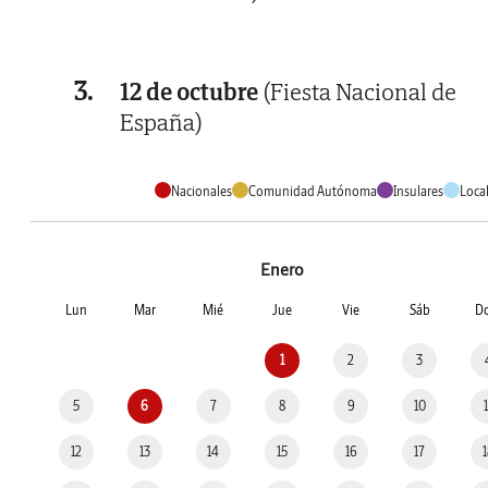
3.
12 de octubre
(Fiesta Nacional de
España)
Nacionales
Comunidad Autónoma
Insulares
Loca
Enero
Lun
Mar
Mié
Jue
Vie
Sáb
D
1
2
3
5
6
7
8
9
10
12
13
14
15
16
17