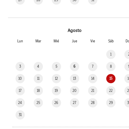
Agosto
Lun
Mar
Mié
Jue
Vie
Sáb
D
1
3
4
5
6
7
8
10
11
12
13
14
15
17
18
19
20
21
22
24
25
26
27
28
29
31