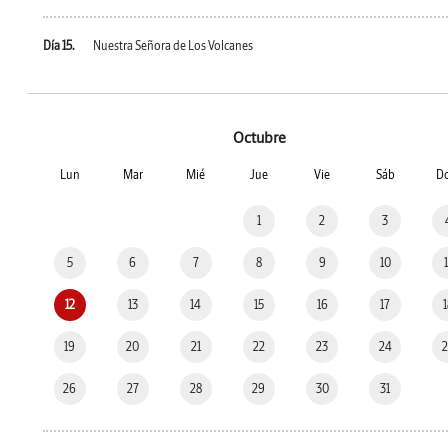
Día 15.
Nuestra Señora de Los Volcanes
Octubre
Lun
Mar
Mié
Jue
Vie
Sáb
D
1
2
3
5
6
7
8
9
10
12
13
14
15
16
17
19
20
21
22
23
24
26
27
28
29
30
31