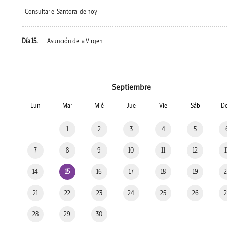
Consultar el Santoral de hoy
Día 15.
Asunción de la Virgen
Septiembre
Lun
Mar
Mié
Jue
Vie
Sáb
D
1
2
3
4
5
7
8
9
10
11
12
14
15
16
17
18
19
21
22
23
24
25
26
28
29
30