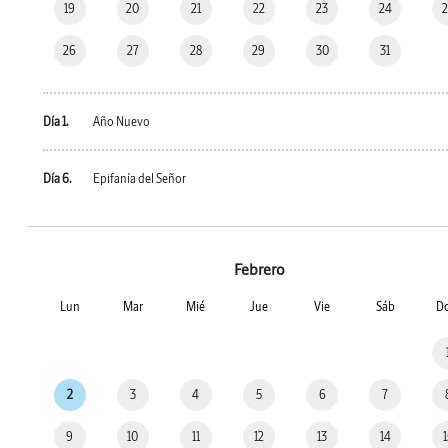
19
20
21
22
23
24
26
27
28
29
30
31
Día 1.
Año Nuevo
Día 6.
Epifanía del Señor
Febrero
Lun
Mar
Mié
Jue
Vie
Sáb
D
2
3
4
5
6
7
9
10
11
12
13
14