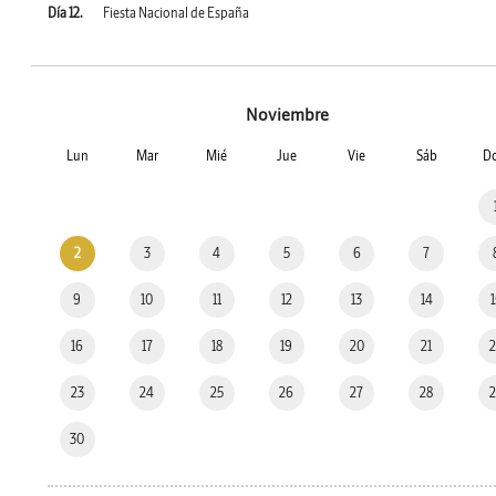
Día 12.
Fiesta Nacional de España
Noviembre
Lun
Mar
Mié
Jue
Vie
Sáb
D
2
3
4
5
6
7
9
10
11
12
13
14
16
17
18
19
20
21
23
24
25
26
27
28
30