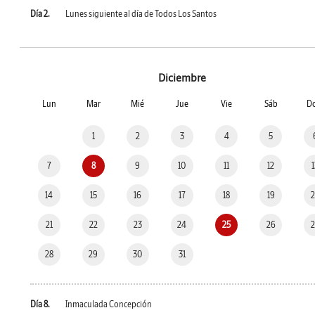
Día 2.
Lunes siguiente al día de Todos Los Santos
Diciembre
Lun
Mar
Mié
Jue
Vie
Sáb
D
1
2
3
4
5
7
8
9
10
11
12
14
15
16
17
18
19
21
22
23
24
25
26
28
29
30
31
Día 8.
Inmaculada Concepción