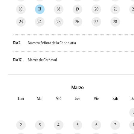
16
17
18
19
20
21
23
24
25
26
27
28
Día 2.
Nuestra Señora de la Candelaria
Día 17.
Martes de Carnaval
Marzo
Lun
Mar
Mié
Jue
Vie
Sáb
D
2
3
4
5
6
7