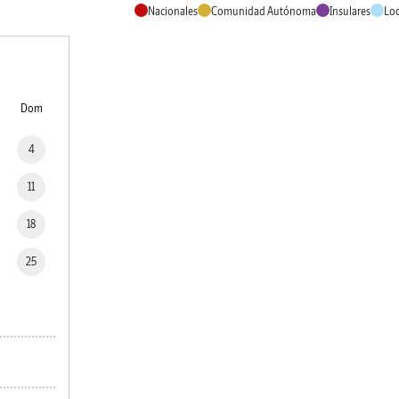
Nacionales
Comunidad Autónoma
Insulares
Loc
Dom
4
11
18
25