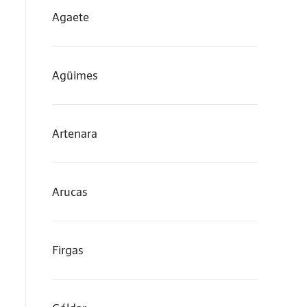
Agaete
Agüimes
Artenara
Arucas
Firgas