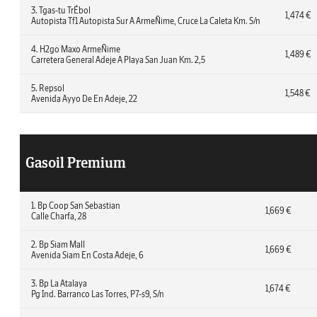
3. Tgas-tu TrÉbol
1,474 €
Autopista Tf1 Autopista Sur A ArmeÑime, Cruce La Caleta Km. S/n
4. H2go Maxo ArmeÑime
1,489 €
Carretera General Adeje A Playa San Juan Km. 2,5
5. Repsol
1,548 €
Avenida Ayyo De En Adeje, 22
Gasoil Premium
1. Bp Coop San Sebastian
1,669 €
Calle Charfa, 28
2. Bp Siam Mall
1,669 €
Avenida Siam En Costa Adeje, 6
3. Bp La Atalaya
1,674 €
Pg Ind. Barranco Las Torres, P7-s9, S/n