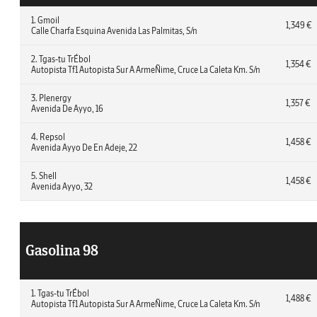
1. Gmoil
1,349 €
Calle Charfa Esquina Avenida Las Palmitas, S/n
2. Tgas-tu TrÉbol
1,354 €
Autopista Tf1 Autopista Sur A ArmeÑime, Cruce La Caleta Km. S/n
3. Plenergy
1,357 €
Avenida De Ayyo, 16
4. Repsol
1,458 €
Avenida Ayyo De En Adeje, 22
5. Shell
1,458 €
Avenida Ayyo, 32
Gasolina 98
1. Tgas-tu TrÉbol
1,488 €
Autopista Tf1 Autopista Sur A ArmeÑime, Cruce La Caleta Km. S/n