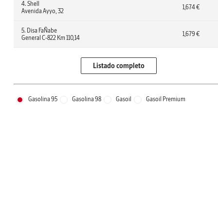
4. Shell
1,674 €
Avenida Ayyo, 32
5. Disa FaÑabe
1,679 €
General C-822 Km 110,14
Listado completo
Gasolina 95
Gasolina 98
Gasoil
Gasoil Premium