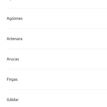
Agüimes
Artenara
Arucas
Firgas
Gáldar