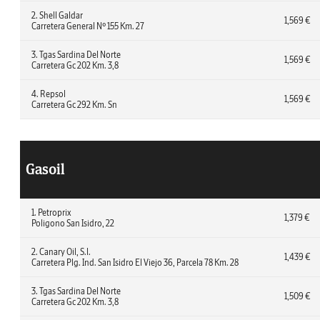
2. Shell Galdar
1,569 €
Carretera General Nº 155 Km. 27
3. Tgas Sardina Del Norte
1,569 €
Carretera Gc 202 Km. 3,8
4. Repsol
1,569 €
Carretera Gc 292 Km. Sn
Gasoil
1. Petroprix
1,379 €
Poligono San Isidro, 22
2. Canary Oil, S.l.
1,439 €
Carretera Plg. Ind. San Isidro El Viejo 36, Parcela 78 Km. 28
3. Tgas Sardina Del Norte
1,509 €
Carretera Gc 202 Km. 3,8