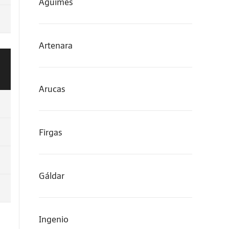
Agüimes
Artenara
Arucas
Firgas
Gáldar
Ingenio