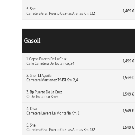
5. Shell
1,469 €
Carretera Gral. Puerto Cuz-las Arenas Km. 132
Gasoil
1. Cepsa Puerto De La Cruz
1,499 €
Calle Carretera Del Botanico, 24
2. Shell El Aguila
1,539 €
Carretera Martianez Tf-131 Km. 2,4
3. Bp Puerto De La Cruz
1,549 €
Cr Del Botanico Km 6
4. Disa
1,549 €
Carretera Lavera La MontaÑa Km. 1
5. Shell
1,549 €
Carretera Gral. Puerto Cuz-las Arenas Km. 132