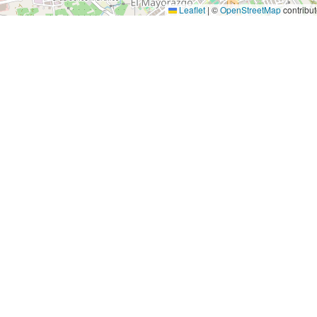
Leaflet
|
©
OpenStreetMap
contribut