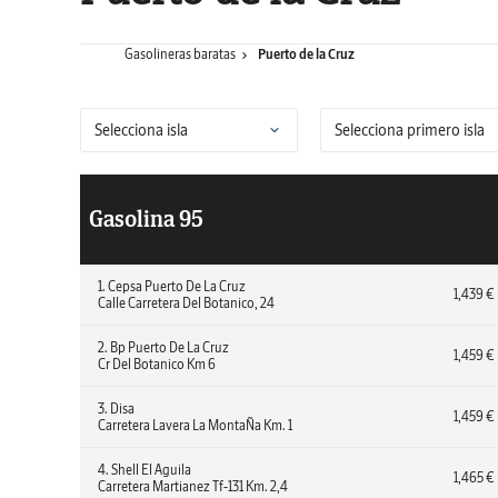
Gasolineras baratas
Puerto de la Cruz
Gasolina 95
1. Cepsa Puerto De La Cruz
1,439 €
Calle Carretera Del Botanico, 24
2. Bp Puerto De La Cruz
1,459 €
Cr Del Botanico Km 6
3. Disa
1,459 €
Carretera Lavera La MontaÑa Km. 1
4. Shell El Aguila
1,465 €
Carretera Martianez Tf-131 Km. 2,4