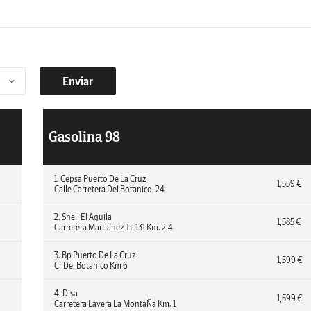
Enviar
Gasolina 98
1. Cepsa Puerto De La Cruz
1,559 €
Calle Carretera Del Botanico, 24
2. Shell El Aguila
1,585 €
Carretera Martianez Tf-131 Km. 2,4
3. Bp Puerto De La Cruz
1,599 €
Cr Del Botanico Km 6
4. Disa
1,599 €
Carretera Lavera La MontaÑa Km. 1