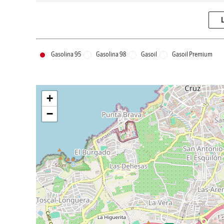
Gasolina 95
Gasolina 98
Gasoil
Gasoil Premium
+
−