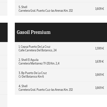
5. Shell
1,609 €
Carretera Gral. Puerto Cuz-las Arenas Km. 132
Gasoil Premium
1. Cepsa Puerto De La Cruz
1,599 €
Calle Carretera Del Botanico, 24
2. Shell El Aguila
1,639 €
Carretera Martianez Tf-131 Km. 2,4
3. Bp Puerto De La Cruz
1,669 €
Cr Del Botanico Km 6
4. Shell
1,669 €
Carretera Gral. Puerto Cuz-las Arenas Km. 132